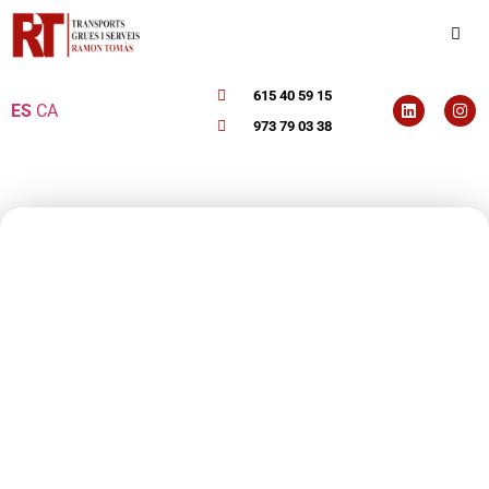
615 40 59 15
ES
CA
973 79 03 38
Ramon
Tomas,