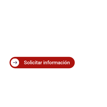
Gruas y
Transporte
Soluciones integrales en grúas,
transporte y logística
Solicitar información