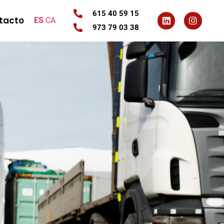
615 40 59 15
tacto
ES
CA
973 79 03 38