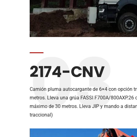
03
2174-CNV
Camión pluma autocargante de 6×4 con opción tra
metros. Lleva una grúa FASSI F700A/800AXP.26 co
máximo de 30 metros. Lleva JIP y mando a distan
traccional)