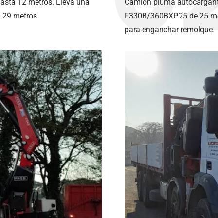
asta 12 metros. Lleva una
Camión pluma autocargante
a 29 metros.
F330B/360BXP.25 de 25 met
para enganchar remolque.