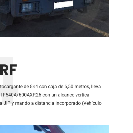
4
RF
ocargante de 8×4 con caja de 6,50 metros, lleva
I F540A/600AXP.26 con un alcance vertical
a JIP y mando a distancia incorporado (Vehículo