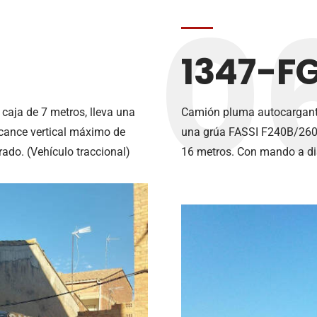
0
1347-F
caja de 7 metros, lleva una
Camión pluma autocargante
cance vertical máximo de
una grúa FASSI F240B/260B
ado. (Vehículo traccional)
16 metros. Con mando a dis