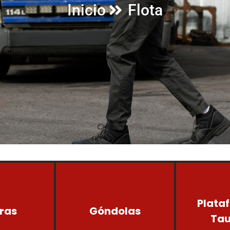
Inicio
Flota
Plata
ras
Góndolas
Tau